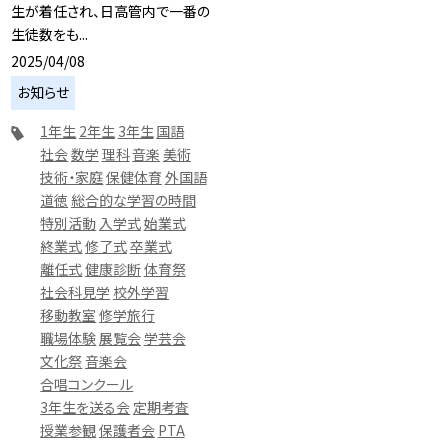
生が着任され、日高管内で一番の
生徒数をも...
2025/04/08
お知らせ
1年生
2年生
3年生
国語
社会
数学
理科
音楽
美術
技術・家庭
保健体育
外国語
道徳
総合的な学習の時間
特別活動
入学式
始業式
終業式
修了式
卒業式
離任式
健康診断
体育祭
社会科見学
校外学習
移動教室
修学旅行
職場体験
展覧会
学芸会
文化祭
音楽会
合唱コンクール
3年生を送る会
定期考査
授業参観
保護者会
PTA