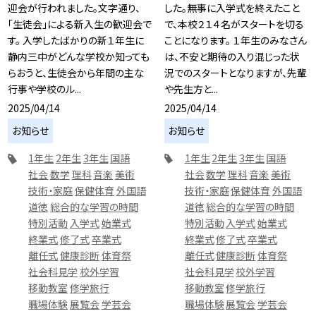
迎会が行われました。文字通り、
した。無事に入学式を終えたこと
「生徒会」による新入生の歓迎会で
で、本校２１４名がスタートを切る
す。 入学したばかりの新１年生に
ことになります。 １年生のみなさん
静内三中がどんな学校か知っても
は、不安と期待の入り混じった状
らおうと、生徒会から年間の主な
況でのスタートとなりますが、先輩
行事や学校のル...
や先生方と...
2025/04/14
2025/04/14
お知らせ
お知らせ
1年生
2年生
3年生
国語
1年生
2年生
3年生
国語
社会
数学
理科
音楽
美術
社会
数学
理科
音楽
美術
技術・家庭
保健体育
外国語
技術・家庭
保健体育
外国語
道徳
総合的な学習の時間
道徳
総合的な学習の時間
特別活動
入学式
始業式
特別活動
入学式
始業式
終業式
修了式
卒業式
終業式
修了式
卒業式
離任式
健康診断
体育祭
離任式
健康診断
体育祭
社会科見学
校外学習
社会科見学
校外学習
移動教室
修学旅行
移動教室
修学旅行
職場体験
展覧会
学芸会
職場体験
展覧会
学芸会