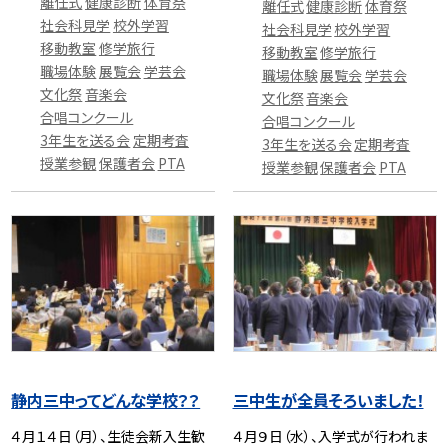
離任式
健康診断
体育祭
離任式
健康診断
体育祭
社会科見学
校外学習
社会科見学
校外学習
移動教室
修学旅行
移動教室
修学旅行
職場体験
展覧会
学芸会
職場体験
展覧会
学芸会
文化祭
音楽会
文化祭
音楽会
合唱コンクール
合唱コンクール
3年生を送る会
定期考査
3年生を送る会
定期考査
授業参観
保護者会
PTA
授業参観
保護者会
PTA
静内三中ってどんな学校？？
三中生が全員そろいました！
４月１４日（月）、生徒会新入生歓
４月９日（水）、入学式が行われま