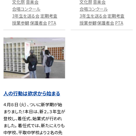
文化祭
音楽会
文化祭
音楽会
合唱コンクール
合唱コンクール
3年生を送る会
定期考査
3年生を送る会
定期考査
授業参観
保護者会
PTA
授業参観
保護者会
PTA
人の行動は欲求から始まる
４月８日（火）、ついに新学期が始
まりました！本日は、新２，３年生が
登校し、着任式、始業式が行われ
ました。 着任式では、新たにえりも
中学校、平取中学校より２名の先