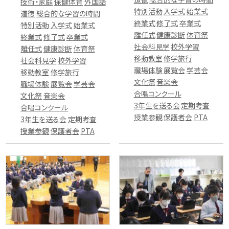
技術・家庭
保健体育
外国語
特別活動
入学式
始業式
道徳
総合的な学習の時間
終業式
修了式
卒業式
特別活動
入学式
始業式
離任式
健康診断
体育祭
終業式
修了式
卒業式
社会科見学
校外学習
離任式
健康診断
体育祭
移動教室
修学旅行
社会科見学
校外学習
職場体験
展覧会
学芸会
移動教室
修学旅行
文化祭
音楽会
職場体験
展覧会
学芸会
合唱コンクール
文化祭
音楽会
3年生を送る会
定期考査
合唱コンクール
授業参観
保護者会
PTA
3年生を送る会
定期考査
授業参観
保護者会
PTA