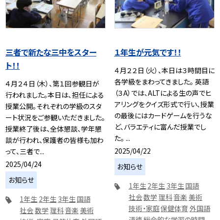
三者で新たな三中をスター
１年生が元気です！！
ト！！
４月２２日（火）、本日は３時間目に
各学級をまわってきました。 英語
４月２４日（木）、第１回参観日が
（３A）では、ALTによる生の声でヒ
行われました。本日は、担任による
アリングをクイズ形式で行い、授業
授業公開。それぞれの学級のスタ
の最後にはカードゲームを行うな
ート状況をご参観いただきました。
ど、バラエティに富んだ授業でし
授業終了後は、全体懇談、学年懇
た。 ...
談が行われ、保護者の皆様も加わ
2025/04/22
って、三者で...
2025/04/24
お知らせ
お知らせ
1年生
2年生
3年生
国語
社会
数学
理科
音楽
美術
1年生
2年生
3年生
国語
技術・家庭
保健体育
外国語
社会
数学
理科
音楽
美術
道徳
総合的な学習の時間