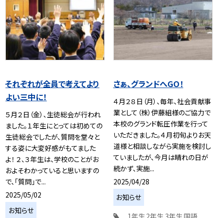
それぞれが全員で考えてより
さぁ、グランドへGO！
よい三中に！
４月２８日（月）、毎年、社会貢献事
業として（株）伊藤組様のご協力で
５月２日（金）、生徒総会が行われ
本校のグランド転圧作業を行って
ました。１年生にとっては初めての
いただきました。４月初旬よりお天
生徒総会でしたが、質問を堂々と
道様と相談しながら実施を検討し
する姿に大変好感がもてました
ていましたが、今月は晴れの日が
よ！ ２、３年生は、学校のことがお
続かず、実施...
およそわかっていると思いますの
2025/04/28
で、「質問」で...
2025/05/02
お知らせ
お知らせ
1年生
2年生
3年生
国語