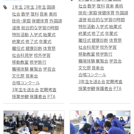
社会
数学
理科
音楽
美術
1年生
2年生
3年生
国語
技術・家庭
保健体育
外国語
社会
数学
理科
音楽
美術
道徳
総合的な学習の時間
技術・家庭
保健体育
外国語
特別活動
入学式
始業式
道徳
総合的な学習の時間
終業式
修了式
卒業式
特別活動
入学式
始業式
離任式
健康診断
体育祭
終業式
修了式
卒業式
社会科見学
校外学習
離任式
健康診断
体育祭
移動教室
修学旅行
社会科見学
校外学習
職場体験
展覧会
学芸会
移動教室
修学旅行
文化祭
音楽会
職場体験
展覧会
学芸会
合唱コンクール
文化祭
音楽会
3年生を送る会
定期考査
合唱コンクール
授業参観
保護者会
PTA
3年生を送る会
定期考査
授業参観
保護者会
PTA