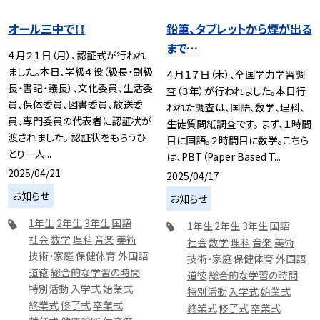
オール三中で！！
鉛筆、タブレットから煙が出る
まで…
４月２１日（月）、認証式が行われ
ました。本日、学級４役（級長・副級
４月１７日（木）、全国学力学習調
長・書記・議長）、文化委員、生活委
査（３年）が行われました。本日行
員、保体委員、図書委員、放送委
われた調査は、国語、数学、理科、
員、専門委員の代表者に認証状が
生徒質問紙調査です。 まず、１時間
渡されました。 認証状をもらうひ
目に国語。２時間目に数学。こちら
とり一人...
は、PBT（Paper Based T...
2025/04/21
2025/04/17
お知らせ
お知らせ
1年生
2年生
3年生
国語
1年生
2年生
3年生
国語
社会
数学
理科
音楽
美術
社会
数学
理科
音楽
美術
技術・家庭
保健体育
外国語
技術・家庭
保健体育
外国語
道徳
総合的な学習の時間
道徳
総合的な学習の時間
特別活動
入学式
始業式
特別活動
入学式
始業式
終業式
修了式
卒業式
終業式
修了式
卒業式