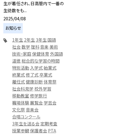
生が着任され、日高管内で一番の
生徒数をも...
2025/04/08
お知らせ
1年生
2年生
3年生
国語
社会
数学
理科
音楽
美術
技術・家庭
保健体育
外国語
道徳
総合的な学習の時間
特別活動
入学式
始業式
終業式
修了式
卒業式
離任式
健康診断
体育祭
社会科見学
校外学習
移動教室
修学旅行
職場体験
展覧会
学芸会
文化祭
音楽会
合唱コンクール
3年生を送る会
定期考査
授業参観
保護者会
PTA