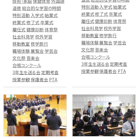
技術・家庭
保健体育
外国語
特別活動
入学式
始業式
道徳
総合的な学習の時間
終業式
修了式
卒業式
特別活動
入学式
始業式
離任式
健康診断
体育祭
終業式
修了式
卒業式
社会科見学
校外学習
離任式
健康診断
体育祭
移動教室
修学旅行
社会科見学
校外学習
職場体験
展覧会
学芸会
移動教室
修学旅行
文化祭
音楽会
職場体験
展覧会
学芸会
合唱コンクール
文化祭
音楽会
3年生を送る会
定期考査
合唱コンクール
授業参観
保護者会
PTA
3年生を送る会
定期考査
授業参観
保護者会
PTA