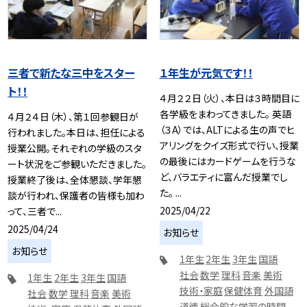
三者で新たな三中をスター
１年生が元気です！！
ト！！
４月２２日（火）、本日は３時間目に
各学級をまわってきました。 英語
４月２４日（木）、第１回参観日が
（３A）では、ALTによる生の声でヒ
行われました。本日は、担任による
アリングをクイズ形式で行い、授業
授業公開。それぞれの学級のスタ
の最後にはカードゲームを行うな
ート状況をご参観いただきました。
ど、バラエティに富んだ授業でし
授業終了後は、全体懇談、学年懇
た。 ...
談が行われ、保護者の皆様も加わ
2025/04/22
って、三者で...
2025/04/24
お知らせ
お知らせ
1年生
2年生
3年生
国語
社会
数学
理科
音楽
美術
1年生
2年生
3年生
国語
技術・家庭
保健体育
外国語
社会
数学
理科
音楽
美術
道徳
総合的な学習の時間