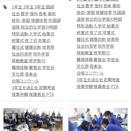
社会
数学
理科
音楽
美術
1年生
2年生
3年生
国語
技術・家庭
保健体育
外国語
社会
数学
理科
音楽
美術
道徳
総合的な学習の時間
技術・家庭
保健体育
外国語
特別活動
入学式
始業式
道徳
総合的な学習の時間
終業式
修了式
卒業式
特別活動
入学式
始業式
離任式
健康診断
体育祭
終業式
修了式
卒業式
社会科見学
校外学習
離任式
健康診断
体育祭
移動教室
修学旅行
社会科見学
校外学習
職場体験
展覧会
学芸会
移動教室
修学旅行
文化祭
音楽会
職場体験
展覧会
学芸会
合唱コンクール
文化祭
音楽会
3年生を送る会
定期考査
合唱コンクール
授業参観
保護者会
PTA
3年生を送る会
定期考査
授業参観
保護者会
PTA