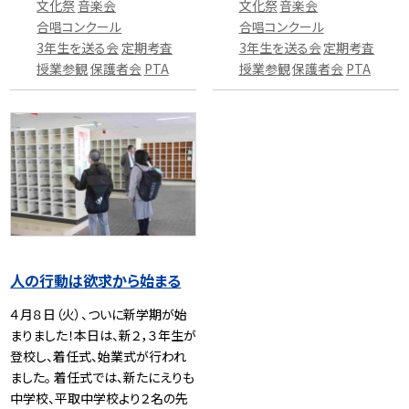
文化祭
音楽会
文化祭
音楽会
合唱コンクール
合唱コンクール
3年生を送る会
定期考査
3年生を送る会
定期考査
授業参観
保護者会
PTA
授業参観
保護者会
PTA
人の行動は欲求から始まる
４月８日（火）、ついに新学期が始
まりました！本日は、新２，３年生が
登校し、着任式、始業式が行われ
ました。 着任式では、新たにえりも
中学校、平取中学校より２名の先