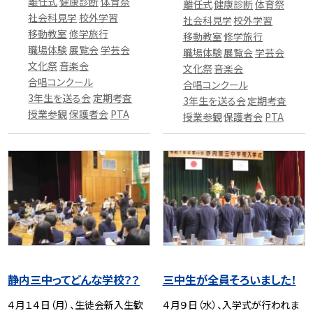
離任式
健康診断
体育祭
離任式
健康診断
体育祭
社会科見学
校外学習
社会科見学
校外学習
移動教室
修学旅行
移動教室
修学旅行
職場体験
展覧会
学芸会
職場体験
展覧会
学芸会
文化祭
音楽会
文化祭
音楽会
合唱コンクール
合唱コンクール
3年生を送る会
定期考査
3年生を送る会
定期考査
授業参観
保護者会
PTA
授業参観
保護者会
PTA
静内三中ってどんな学校？？
三中生が全員そろいました！
４月１４日（月）、生徒会新入生歓
４月９日（水）、入学式が行われま