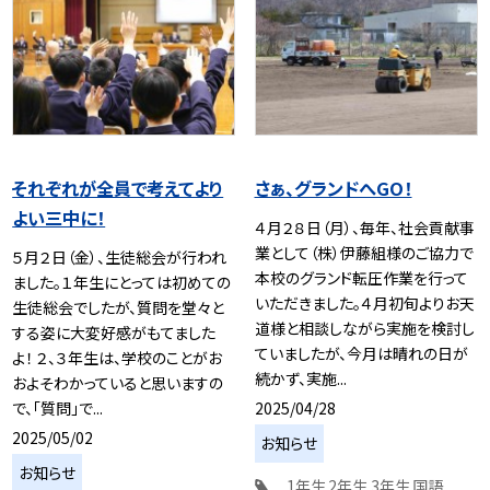
それぞれが全員で考えてより
さぁ、グランドへGO！
よい三中に！
４月２８日（月）、毎年、社会貢献事
業として（株）伊藤組様のご協力で
５月２日（金）、生徒総会が行われ
本校のグランド転圧作業を行って
ました。１年生にとっては初めての
いただきました。４月初旬よりお天
生徒総会でしたが、質問を堂々と
道様と相談しながら実施を検討し
する姿に大変好感がもてました
ていましたが、今月は晴れの日が
よ！ ２、３年生は、学校のことがお
続かず、実施...
およそわかっていると思いますの
2025/04/28
で、「質問」で...
2025/05/02
お知らせ
お知らせ
1年生
2年生
3年生
国語