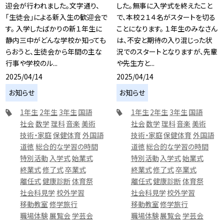
迎会が行われました。文字通り、
した。無事に入学式を終えたこと
「生徒会」による新入生の歓迎会で
で、本校２１４名がスタートを切る
す。 入学したばかりの新１年生に
ことになります。 １年生のみなさん
静内三中がどんな学校か知っても
は、不安と期待の入り混じった状
らおうと、生徒会から年間の主な
況でのスタートとなりますが、先輩
行事や学校のル...
や先生方と...
2025/04/14
2025/04/14
お知らせ
お知らせ
1年生
2年生
3年生
国語
1年生
2年生
3年生
国語
社会
数学
理科
音楽
美術
社会
数学
理科
音楽
美術
技術・家庭
保健体育
外国語
技術・家庭
保健体育
外国語
道徳
総合的な学習の時間
道徳
総合的な学習の時間
特別活動
入学式
始業式
特別活動
入学式
始業式
終業式
修了式
卒業式
終業式
修了式
卒業式
離任式
健康診断
体育祭
離任式
健康診断
体育祭
社会科見学
校外学習
社会科見学
校外学習
移動教室
修学旅行
移動教室
修学旅行
職場体験
展覧会
学芸会
職場体験
展覧会
学芸会