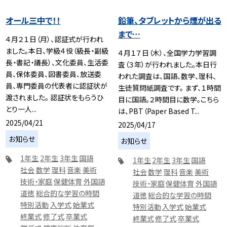
オール三中で！！
鉛筆、タブレットから煙が出る
まで…
４月２１日（月）、認証式が行われ
ました。本日、学級４役（級長・副級
４月１７日（木）、全国学力学習調
長・書記・議長）、文化委員、生活委
査（３年）が行われました。本日行
員、保体委員、図書委員、放送委
われた調査は、国語、数学、理科、
員、専門委員の代表者に認証状が
生徒質問紙調査です。 まず、１時間
渡されました。 認証状をもらうひ
目に国語。２時間目に数学。こちら
とり一人...
は、PBT（Paper Based T...
2025/04/21
2025/04/17
お知らせ
お知らせ
1年生
2年生
3年生
国語
1年生
2年生
3年生
国語
社会
数学
理科
音楽
美術
社会
数学
理科
音楽
美術
技術・家庭
保健体育
外国語
技術・家庭
保健体育
外国語
道徳
総合的な学習の時間
道徳
総合的な学習の時間
特別活動
入学式
始業式
特別活動
入学式
始業式
終業式
修了式
卒業式
終業式
修了式
卒業式