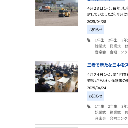
４月２８日（月）、毎年、
討していましたが、今月は晴
2025/04/28
お知らせ
1年生
2年生
3年
始業式
終業式
音楽会
合唱コンク
三者で新たな三中をス
４月２４日（木）、第１回
懇談が行われ、保護者の皆様
2025/04/24
お知らせ
1年生
2年生
3年
始業式
終業式
音楽会
合唱コンク