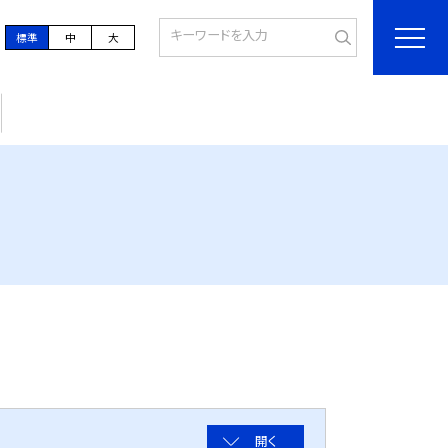
標準
中
大
開く