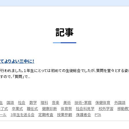
記事
てよりよい三中に！
が行われました。１年生にとっては初めての生徒総会でしたが、質問を堂々とする姿
ので、「質問」で...
生
国語
社会
数学
理科
音楽
美術
技術・家庭
保健体育
外国語
修了式
卒業式
離任式
健康診断
体育祭
社会科見学
校外学習
移動教
ール
3年生を送る会
定期考査
授業参観
保護者会
PTA