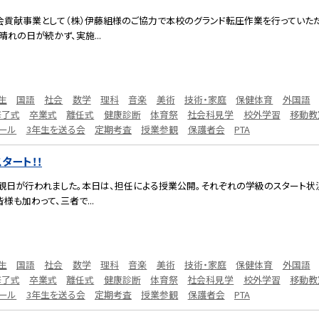
社会貢献事業として（株）伊藤組様のご協力で本校のグランド転圧作業を行っていた
れの日が続かず、実施...
生
国語
社会
数学
理科
音楽
美術
技術・家庭
保健体育
外国語
修了式
卒業式
離任式
健康診断
体育祭
社会科見学
校外学習
移動教
ール
3年生を送る会
定期考査
授業参観
保護者会
PTA
タート！！
参観日が行われました。本日は、担任による授業公開。それぞれの学級のスタート状
も加わって、三者で...
生
国語
社会
数学
理科
音楽
美術
技術・家庭
保健体育
外国語
修了式
卒業式
離任式
健康診断
体育祭
社会科見学
校外学習
移動教
ール
3年生を送る会
定期考査
授業参観
保護者会
PTA