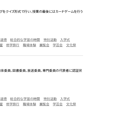
リングをクイズ形式で行い、授業の最後にはカードゲームを行う
道徳
総合的な学習の時間
特別活動
入学式
室
修学旅行
職場体験
展覧会
学芸会
文化祭
、保体委員、図書委員、放送委員、専門委員の代表者に認証状
道徳
総合的な学習の時間
特別活動
入学式
室
修学旅行
職場体験
展覧会
学芸会
文化祭