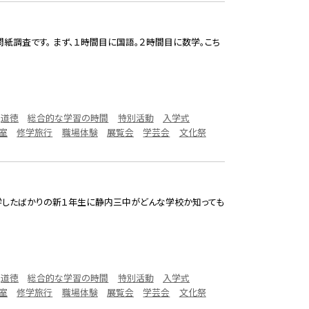
問紙調査です。 まず、１時間目に国語。２時間目に数学。こち
道徳
総合的な学習の時間
特別活動
入学式
室
修学旅行
職場体験
展覧会
学芸会
文化祭
入学したばかりの新１年生に静内三中がどんな学校か知っても
道徳
総合的な学習の時間
特別活動
入学式
室
修学旅行
職場体験
展覧会
学芸会
文化祭