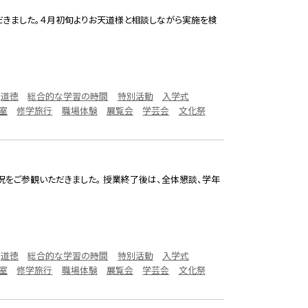
だきました。４月初旬よりお天道様と相談しながら実施を検
道徳
総合的な学習の時間
特別活動
入学式
室
修学旅行
職場体験
展覧会
学芸会
文化祭
況をご参観いただきました。 授業終了後は、全体懇談、学年
道徳
総合的な学習の時間
特別活動
入学式
室
修学旅行
職場体験
展覧会
学芸会
文化祭