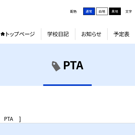
配色
通常
白地
黒地
文字
トップページ
学校日記
お知らせ
予定表
PTA
PTA
]