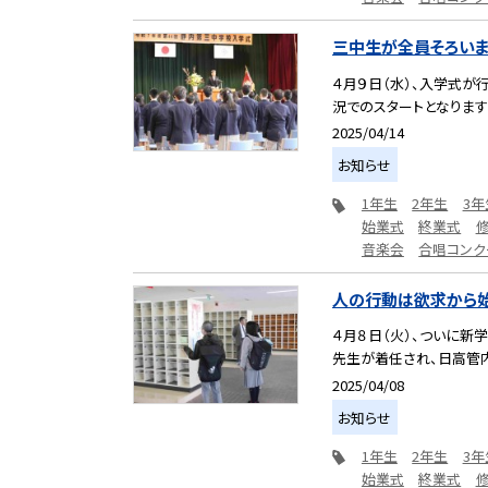
三中生が全員そろいま
４月９日（水）、入学式が
況でのスタートとなりますが
2025/04/14
お知らせ
1年生
2年生
3年
始業式
終業式
音楽会
合唱コンク
人の行動は欲求から
４月８日（火）、ついに新
先生が着任され、日高管内
2025/04/08
お知らせ
1年生
2年生
3年
始業式
終業式