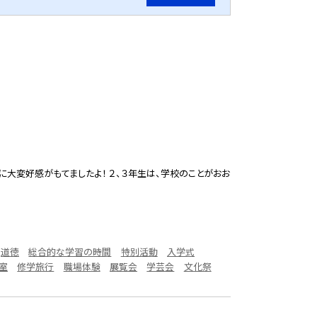
に大変好感がもてましたよ！ ２、３年生は、学校のことがおお
道徳
総合的な学習の時間
特別活動
入学式
室
修学旅行
職場体験
展覧会
学芸会
文化祭