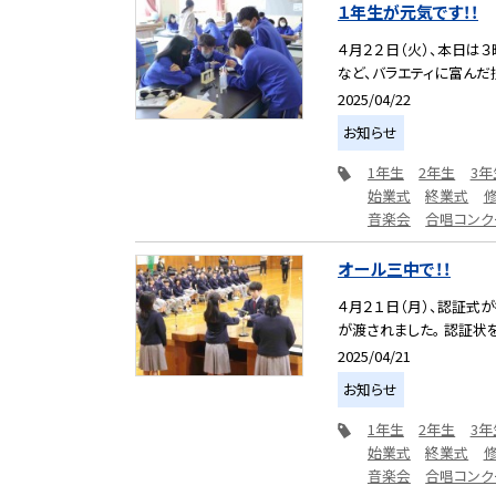
１年生が元気です！！
４月２２日（火）、本日は
など、バラエティに富んだ授業
2025/04/22
お知らせ
1年生
2年生
3年
始業式
終業式
音楽会
合唱コンク
オール三中で！！
４月２１日（月）、認証式
が渡されました。 認証状を
2025/04/21
お知らせ
1年生
2年生
3年
始業式
終業式
音楽会
合唱コンク