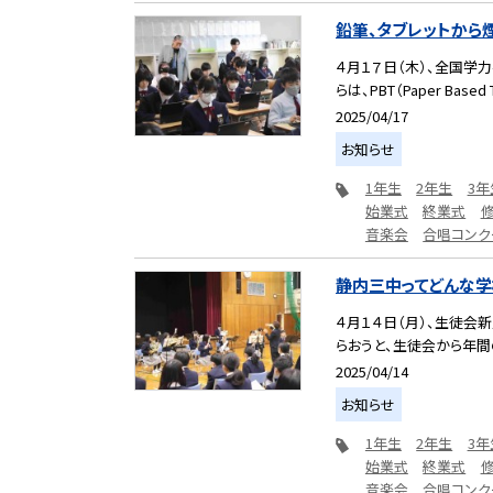
鉛筆、タブレットから
４月１７日（木）、全国学
らは、PBT（Paper Based T.
2025/04/17
お知らせ
1年生
2年生
3年
始業式
終業式
音楽会
合唱コンク
静内三中ってどんな学
４月１４日（月）、生徒会
らおうと、生徒会から年間
2025/04/14
お知らせ
1年生
2年生
3年
始業式
終業式
音楽会
合唱コンク