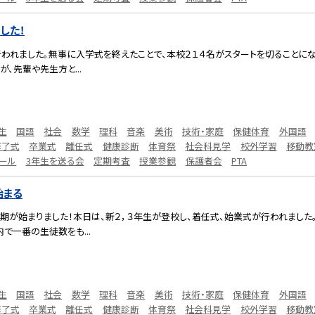
した！
行われました。無事に入学式を終えたことで、本校２１４名がスタートを切ることにな
、先輩や先生方と...
生
国語
社会
数学
理科
音楽
美術
技術・家庭
保健体育
外国語
修了式
卒業式
離任式
健康診断
体育祭
社会科見学
校外学習
移動教
ール
3年生を送る会
定期考査
授業参観
保護者会
PTA
始まる
学期が始まりました！本日は、新２，３年生が登校し、着任式、始業式が行われました
で一番の生徒数をも...
生
国語
社会
数学
理科
音楽
美術
技術・家庭
保健体育
外国語
修了式
卒業式
離任式
健康診断
体育祭
社会科見学
校外学習
移動教