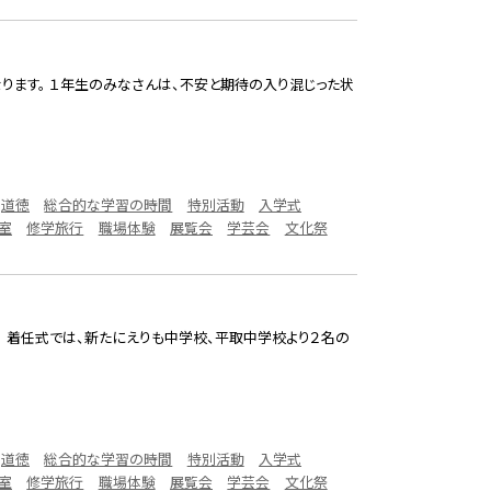
ります。 １年生のみなさんは、不安と期待の入り混じった状
道徳
総合的な学習の時間
特別活動
入学式
室
修学旅行
職場体験
展覧会
学芸会
文化祭
。 着任式では、新たにえりも中学校、平取中学校より２名の
道徳
総合的な学習の時間
特別活動
入学式
室
修学旅行
職場体験
展覧会
学芸会
文化祭