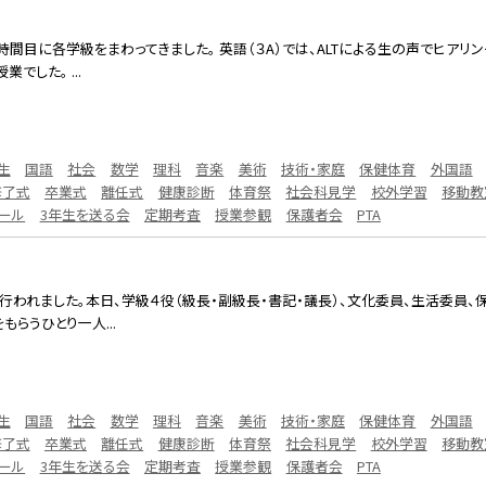
３時間目に各学級をまわってきました。 英語（３A）では、ALTによる生の声でヒア
でした。 ...
生
国語
社会
数学
理科
音楽
美術
技術・家庭
保健体育
外国語
修了式
卒業式
離任式
健康診断
体育祭
社会科見学
校外学習
移動教
ール
3年生を送る会
定期考査
授業参観
保護者会
PTA
が行われました。本日、学級４役（級長・副級長・書記・議長）、文化委員、生活委員
もらうひとり一人...
生
国語
社会
数学
理科
音楽
美術
技術・家庭
保健体育
外国語
修了式
卒業式
離任式
健康診断
体育祭
社会科見学
校外学習
移動教
ール
3年生を送る会
定期考査
授業参観
保護者会
PTA