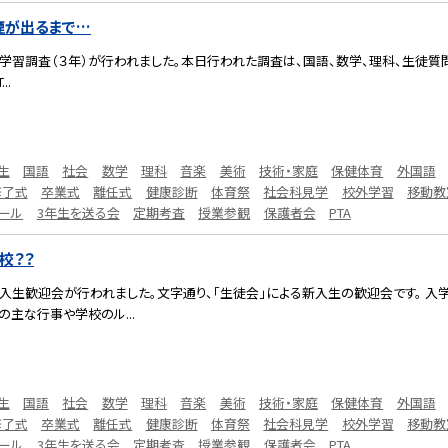
煙が出るまで…
力学習調査（３年）が行われました。本日行われた調査は、国語、数学、理科、生徒質
..
生
国語
社会
数学
理科
音楽
美術
技術・家庭
保健体育
外国語
修了式
卒業式
離任式
健康診断
体育祭
社会科見学
校外学習
移動教
ール
3年生を送る会
定期考査
授業参観
保護者会
PTA
校？？
新入生歓迎会が行われました。文字通り、「生徒会」による新入生の歓迎会です。 
の主な行事や学校のル...
生
国語
社会
数学
理科
音楽
美術
技術・家庭
保健体育
外国語
修了式
卒業式
離任式
健康診断
体育祭
社会科見学
校外学習
移動教
ール
3年生を送る会
定期考査
授業参観
保護者会
PTA