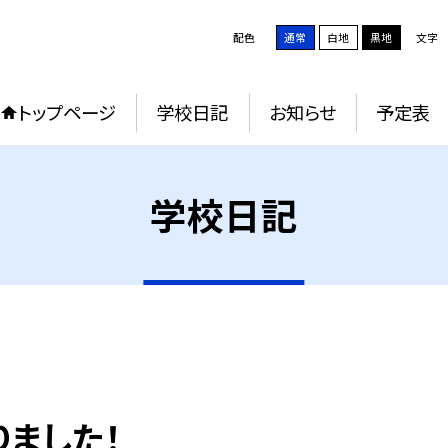
配色
通常
白地
黒地
文字
トップページ
学校日記
お知らせ
予定表
学校日記
りました！