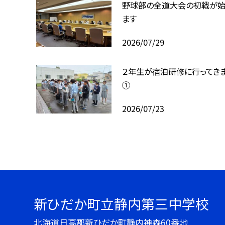
野球部の全道大会の初戦が始
ます
2026/07/29
２年生が宿泊研修に行ってき
①
2026/07/23
新ひだか町立静内第三中学校
北海道日高郡新ひだか町静内神森60番地