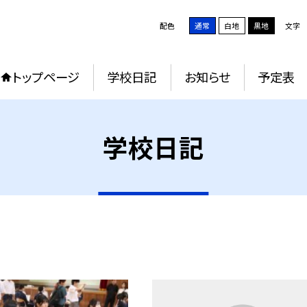
配色
通常
白地
黒地
文字
トップページ
学校日記
お知らせ
予定表
学校日記