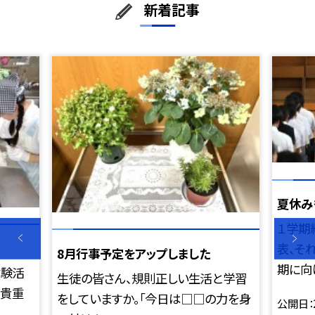
新着記事
夏休み
１学期
表、そ
8月行事予定をアップしました
期に向け
体験活
生徒の皆さん、規則正しい生活と学習
変貴重
をしていますか。「今日は□□の力を身
公開日