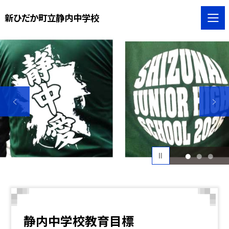
新ひだか町立静内中学校
1
2
3
静内中学校教育目標